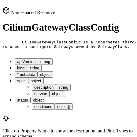
·
Namespaced Resource
CiliumGatewayClassConfig
        CiliumGatewayClassConfig is a Kubernetes third-
is used to configure Gateways owned by GatewayClass.

apiVersion
string
kind
string
*
metadata
object
spec
object
description
string
service
object
status
object
conditions
object[]
Click on
Property Name
to show the description, and
Pink Types
to
expand schema.